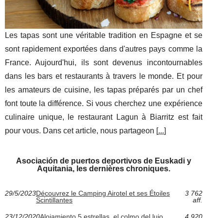
Les tapas sont une véritable tradition en Espagne et se
sont rapidement exportées dans d'autres pays comme la
France. Aujourd'hui, ils sont devenus incontournables
dans les bars et restaurants à travers le monde. Et pour
les amateurs de cuisine, les tapas préparés par un chef
font toute la différence. Si vous cherchez une expérience
culinaire unique, le restaurant Lagun à Biarritz est fait
pour vous. Dans cet article, nous partageon [
...
]
Asociación de puertos deportivos de Euskadi y
Aquitania, les dernières chroniques.
29/5/2023
Découvrez le Camping Airotel et ses Étoiles
3 762
Scintillantes
aff.
23/12/2020
Alojamiento 5 estrellas, el colmo del lujo
4 920