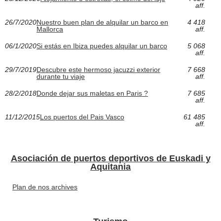
aff.
26/7/2020
Nuestro buen plan de alquilar un barco en
4 418
Mallorca
aff.
06/1/2020
Si estás en Ibiza puedes alquilar un barco
5 068
aff.
29/7/2019
Descubre este hermoso jacuzzi exterior
7 668
durante tu viaje
aff.
28/2/2018
Donde dejar sus maletas en Paris ?
7 685
aff.
11/12/2015
Los puertos del Pais Vasco
61 485
aff.
Asociación de puertos deportivos de Euskadi y
Aquitania
Plan de nos archives