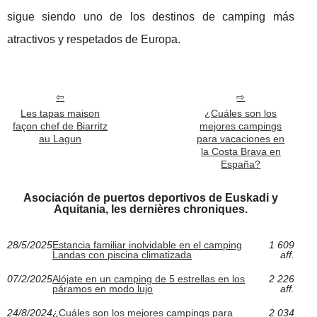
sigue siendo uno de los destinos de camping más
atractivos y respetados de Europa.
Les tapas maison
¿Cuáles son los
façon chef de Biarritz
mejores campings
au Lagun
para vacaciones en
la Costa Brava en
España?
Asociación de puertos deportivos de Euskadi y
Aquitania, les dernières chroniques.
28/5/2025
Estancia familiar inolvidable en el camping
1 609
Landas con piscina climatizada
aff.
07/2/2025
Alójate en un camping de 5 estrellas en los
2 226
páramos en modo lujo
aff.
24/8/2024
¿Cuáles son los mejores campings para
2 034