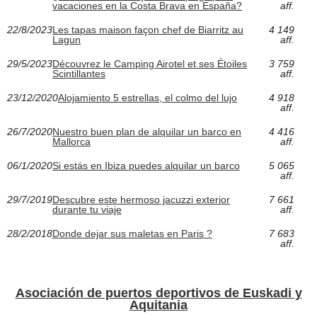
vacaciones en la Costa Brava en España?
aff.
22/8/2023
Les tapas maison façon chef de Biarritz au
4 149
Lagun
aff.
29/5/2023
Découvrez le Camping Airotel et ses Étoiles
3 759
Scintillantes
aff.
23/12/2020
Alojamiento 5 estrellas, el colmo del lujo
4 918
aff.
26/7/2020
Nuestro buen plan de alquilar un barco en
4 416
Mallorca
aff.
06/1/2020
Si estás en Ibiza puedes alquilar un barco
5 065
aff.
29/7/2019
Descubre este hermoso jacuzzi exterior
7 661
durante tu viaje
aff.
28/2/2018
Donde dejar sus maletas en Paris ?
7 683
aff.
Asociación de puertos deportivos de Euskadi y
Aquitania