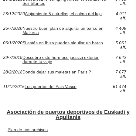
Scintillantes
aff.
23/12/2020
Alojamiento 5 estrellas, el colmo del lujo
4 911
aff.
26/7/2020
Nuestro buen plan de alquilar un barco en
4 409
Mallorca
aff.
06/1/2020
Si estás en Ibiza puedes alquilar un barco
5 061
aff.
29/7/2019
Descubre este hermoso jacuzzi exterior
7 642
durante tu viaje
aff.
28/2/2018
Donde dejar sus maletas en Paris ?
7 677
aff.
11/12/2015
Los puertos del Pais Vasco
61 474
aff.
Asociación de puertos deportivos de Euskadi y
Aquitania
Plan de nos archives