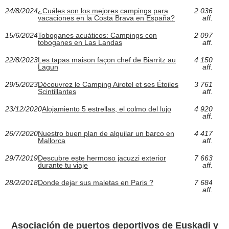
24/8/2024
¿Cuáles son los mejores campings para
2 036
vacaciones en la Costa Brava en España?
aff.
15/6/2024
Toboganes acuáticos: Campings con
2 097
toboganes en Las Landas
aff.
22/8/2023
Les tapas maison façon chef de Biarritz au
4 150
Lagun
aff.
29/5/2023
Découvrez le Camping Airotel et ses Étoiles
3 761
Scintillantes
aff.
23/12/2020
Alojamiento 5 estrellas, el colmo del lujo
4 920
aff.
26/7/2020
Nuestro buen plan de alquilar un barco en
4 417
Mallorca
aff.
29/7/2019
Descubre este hermoso jacuzzi exterior
7 663
durante tu viaje
aff.
28/2/2018
Donde dejar sus maletas en Paris ?
7 684
aff.
Asociación de puertos deportivos de Euskadi y