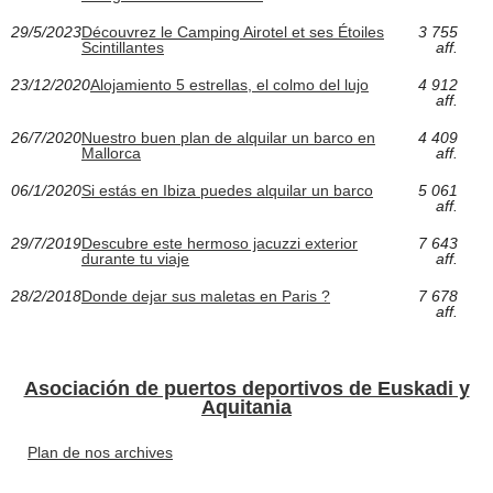
29/5/2023
Découvrez le Camping Airotel et ses Étoiles
3 755
Scintillantes
aff.
23/12/2020
Alojamiento 5 estrellas, el colmo del lujo
4 912
aff.
26/7/2020
Nuestro buen plan de alquilar un barco en
4 409
Mallorca
aff.
06/1/2020
Si estás en Ibiza puedes alquilar un barco
5 061
aff.
29/7/2019
Descubre este hermoso jacuzzi exterior
7 643
durante tu viaje
aff.
28/2/2018
Donde dejar sus maletas en Paris ?
7 678
aff.
Asociación de puertos deportivos de Euskadi y
Aquitania
Plan de nos archives